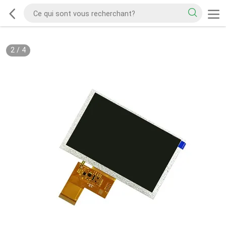
2
/
4