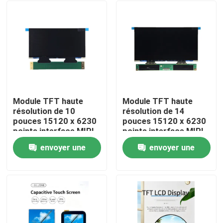
Module TFT haute
Module TFT haute
résolution de 10
résolution de 14
pouces 15120 x 6230
pouces 15120 x 6230
points interface MIPI
points interface MIPI
Pour imprimante 3D
pour imprimante 3D
envoyer une
envoyer une
Maison
demande
demande
Produits
Vidéos