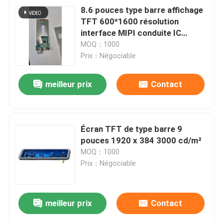
8.6 pouces type barre affichage
TFT 600*1600 résolution
interface MIPI conduite IC
JD9365DA-H3
MOQ：1000
Prix：Négociable
meilleur prix
Contact
Écran TFT de type barre 9
pouces 1920 x 384 3000 cd/m²
MOQ：1000
Prix：Négociable
meilleur prix
Contact