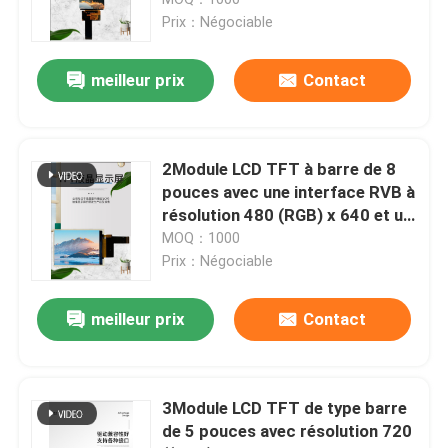
Prix：Négociable
Affichage de TFT d'écran tactile
meilleur prix
Contact
Affichage rond de TFT
2Module LCD TFT à barre de 8
ecran couleur de tft
pouces avec une interface RVB à
résolution 480 (RGB) x 640 et un
circuit intégré de conduite
MOQ：1000
module amoled d'affichage
ST7701S
Prix：Négociable
Micro OLED Affichage
meilleur prix
Contact
Type TFT de barre
3Module LCD TFT de type barre
de 5 pouces avec résolution 720
Affichage TFT carré