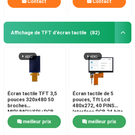
Contact
Contact
Affichage de TFT d'écran tactile
(82)
Écran tactile TFT 3,5
Écran tactile de 5
pouces 320x480 50
pouces, Tft Lcd
broches
480x272, 40 PINS
MIPI/MCU/SPI+RGB
Interface RGB 24 bits
350 CD/M2
meilleur prix
meilleur prix