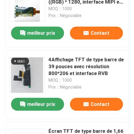
((RGB) * 1280, interface MIPI et
circuit intégré de conduite
MOQ：1000
Affichage d'affichage à cristaux liquides d'intense lum
ST7703-V1-G5-D
Prix：Négociable
meilleur prix
Contact
Affichage LCD COB
Lumière du soleil TFT lisible
4Affichage TFT de type barre de
39 pouces avec résolution
Affichage d'UART TFT
800*206 et interface RVB
MOQ：1000
Prix：Négociable
Module d'affichage d'affichage à cristaux liquides
meilleur prix
Contact
Affichage de PMOLED
affichage d'epaper
Écran TFT de type barre de 1,66