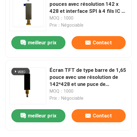
pouces avec résolution 142 x
428 et interface SPI à 4 fils IC de
Affichage numérique de LED
conduite NV3007
MOQ：1000
Prix：Négociable
Écran tactile capacitif
meilleur prix
Contact
Écran TFT de type barre de 1,65
pouce avec une résolution de
142*428 et une puce de
commande d'interface SPI à 8
MOQ：1000
broches NV3007
Prix：Négociable
meilleur prix
Contact