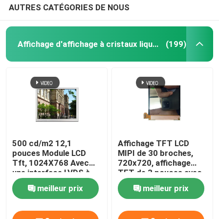
AUTRES CATÉGORIES DE NOUS
Affichage d'affichage à cristaux liquides TFT
(199)
500 cd/m2 12,1
Affichage TFT LCD
pouces Module LCD
MIPI de 30 broches,
Tft, 1024X768 Avec
720x720, affichage
une interface LVDS à
TFT de 3 pouces avec
20 broches
angle de vue libre
meilleur prix
meilleur prix