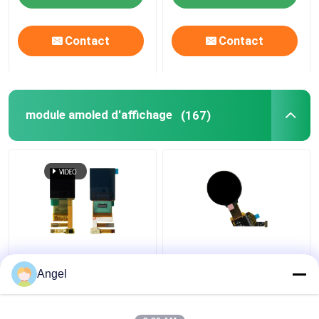
Contact
Contact
module amoled d'affichage
(167)
1Module d'affichage
1Affichage OLED haute
AMOLED de.45 pouces,
résolution de 39
Angel
résolution 272X340,
pouces, interface Mipi
interface Mipi à 24
400X400, conduite IC
broches Module
RM69080