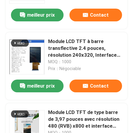
meilleur prix
Contact
Exposition de VR
Au sujet de nous
Module LCD TFT à barre
transflective 2.4 pouces,
Visite d'usine
résolution 240x320, Interface
SPI 16bir, IC de conduite
MOQ：1000
ST7701S, TOUTES les heures, G
Prix：Négociable
Contrôle de qualité
+ FF,150nit
meilleur prix
Contact
Contactez-nous
Demandez une citation
Module LCD TFT de type barre
de 3,97 pouces avec résolution
480 (RVB) x800 et interface
Affichage d'affichage à cristaux liquides TFT
MIPI
MOQ：1000