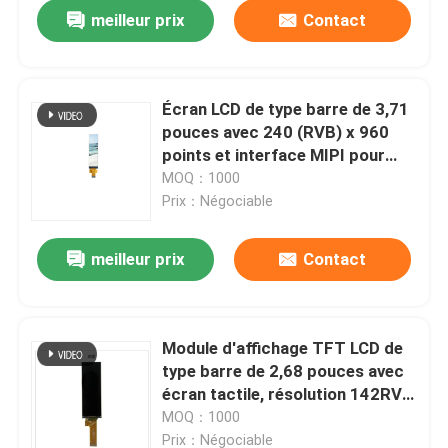
meilleur prix
Contact
Écran LCD de type barre de 3,71
pouces avec 240 (RVB) x 960
points et interface MIPI pour
appareils ménagers
MOQ：1000
Prix：Négociable
meilleur prix
Contact
Maison
Module d'affichage TFT LCD de
type barre de 2,68 pouces avec
Produits
écran tactile, résolution 142RVB
x 428 et interface QSPI
MOQ：1000
Vidéos
Prix：Négociable