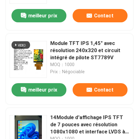
meilleur prix
Contact
Exposition de VR
Au sujet de nous
Module TFT IPS 1,45" avec
résolution 240x320 et circuit
Visite d'usine
intégré de pilote ST7789V
MOQ：1000
Prix：Négociable
Contrôle de qualité
meilleur prix
Contact
Contactez-nous
Demandez une citation
14Module d'affichage IPS TFT
de 7 pouces avec résolution
1080x1080 et interface LVDS à
Affichage d'affichage à cristaux liquides TFT
2 ports, pilote source ((2
MOQ：1000