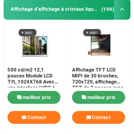
Affichage d'affichage à cristaux liquides TFT
(199)
Affichage numérique de LED
Écran tactile capacitif
500 cd/m2 12,1
Affichage TFT LCD
pouces Module LCD
MIPI de 30 broches,
Tft, 1024X768 Avec
720x720, affichage
une interface LVDS à
TFT de 3 pouces avec
20 broches
angle de vue libre
meilleur prix
meilleur prix
Contact
Contact