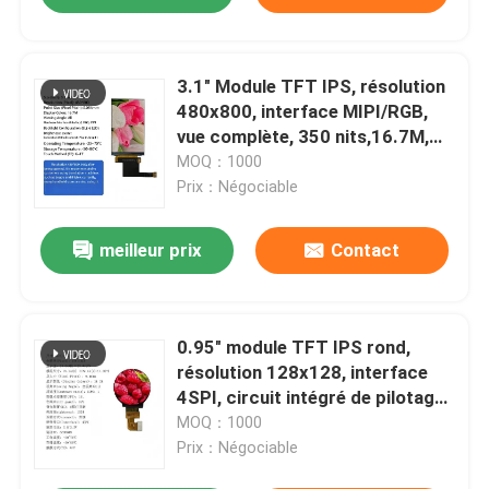
3.1" Module TFT IPS, résolution
480x800, interface MIPI/RGB,
vue complète, 350 nits,16.7M,
6LED, écran de sécurité de haute
MOQ：1000
qualité
Prix：Négociable
meilleur prix
Contact
0.95" module TFT IPS rond,
résolution 128x128, interface
4SPI, circuit intégré de pilotage
GC9D01N,16.7M, haute
MOQ：1000
définition
Prix：Négociable