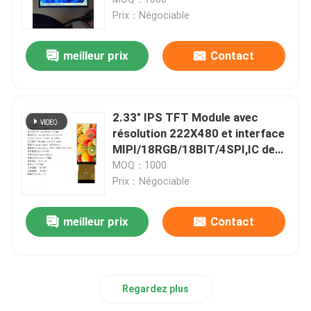
cascade de
Prix：Négociable
puces),85/85/85/85,950nit
Affichage de TFT d'écran tactile
meilleur prix
Contact
Affichage rond de TFT
2.33" IPS TFT Module avec
ecran couleur de tft
résolution 222X480 et interface
MIPI/18RGB/18BIT/4SPI,IC de
conduite ST7796U,TOUTE
MOQ：1000
module amoled d'affichage
VUE,450Luminosité,262K
Prix：Négociable
Micro OLED Affichage
meilleur prix
Contact
Type TFT de barre
Regardez plus
Affichage TFT carré