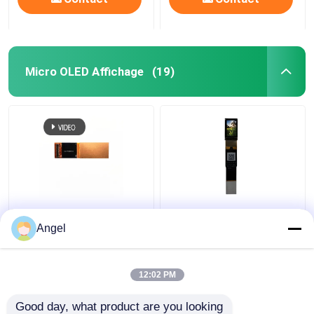
Micro OLED Affichage
(19)
Module AMOLED de
0Affichage micro OLED
0,71 pouce lisible par la
de 0,6 pouces avec
Angel
lumière du soleil,
résolution 1920*1080
1920X1080 avec
et 6000 cd/m2
interface MIPI+IIC
Lumière, interface MIPI
12:02 PM
meilleur prix
meilleur prix
50 pins
Good day, what product are you looking 