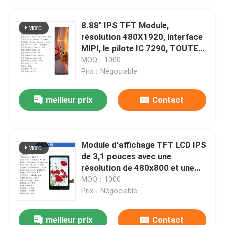
8.88" IPS TFT Module,
résolution 480X1920, interface
MIPI, le pilote IC 7290, TOUTE
VUE, écran haute définition
MOQ：1000
1100nit,16.7M
Prix：Négociable
meilleur prix
Contact
Module d'affichage TFT LCD IPS
de 3,1 pouces avec une
résolution de 480x800 et une
interface MIPI pour équipements
MOQ：1000
de sécurité
Prix：Négociable
meilleur prix
Contact