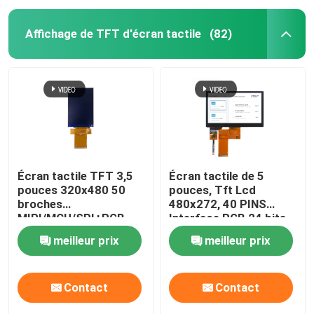
Affichage de TFT d'écran tactile
(82)
Écran tactile TFT 3,5
Écran tactile de 5
pouces 320x480 50
pouces, Tft Lcd
broches
480x272, 40 PINS
MIPI/MCU/SPI+RGB
Interface RGB 24 bits
350 CD/M2
meilleur prix
meilleur prix
Contact
Contact