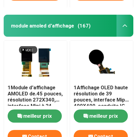
module amoled d'affichage
(167)
1Module d'affichage
1Affichage OLED haute
AMOLED de.45 pouces,
résolution de 39
résolution 272X340,
pouces, interface Mipi
interface Mipi à 24
400X400, conduite IC
broches Module
RM69080
meilleur prix
meilleur prix
d'écran tactile Oled
Contact
Contact