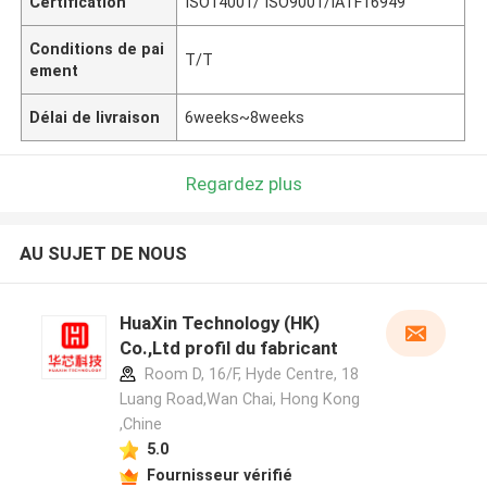
Certification
ISO14001/ ISO9001/IATF16949
Conditions de pai
T/T
ement
Délai de livraison
6weeks~8weeks
Regardez plus
AU SUJET DE NOUS
HuaXin Technology (HK)
Co.,Ltd profil du fabricant
Room D, 16/F, Hyde Centre, 18
Luang Road,Wan Chai, Hong Kong
,Chine
5.0
Fournisseur vérifié