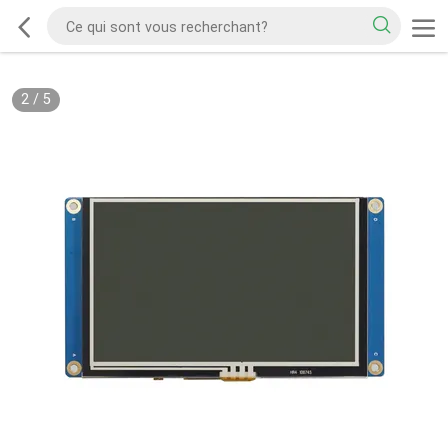
2
/
5