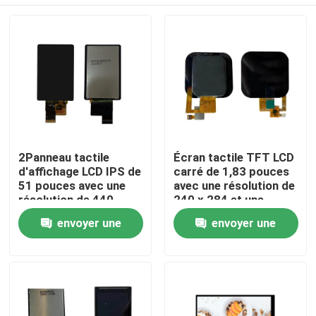
2Panneau tactile
Écran tactile TFT LCD
d'affichage LCD IPS de
carré de 1,83 pouces
51 pouces avec une
avec une résolution de
résolution de 440
240 x 284 et une
(RGB) x 696 et une
interface SPI
Maison
envoyer une
envoyer une
luminosité de 850
cd/m2 Interface MIPI
demande
demande
Produits
Vidéos