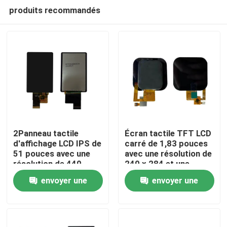
produits recommandés
2Panneau tactile
Écran tactile TFT LCD
d'affichage LCD IPS de
carré de 1,83 pouces
51 pouces avec une
avec une résolution de
Maison
résolution de 440
240 x 284 et une
(RGB) x 696 et une
interface SPI
envoyer une
envoyer une
luminosité de 850
Produits
cd/m2 Interface MIPI
demande
demande
Vidéos