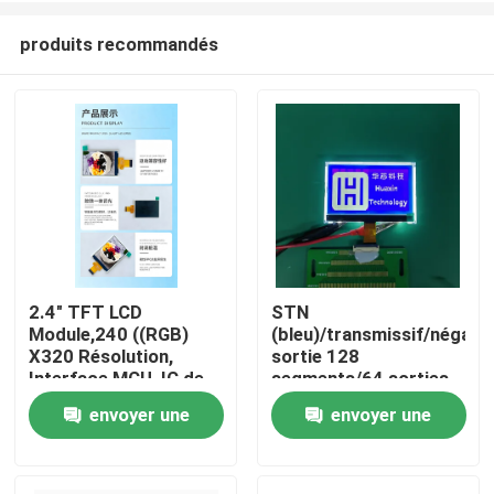
produits recommandés
2.4" TFT LCD
STN
Module,240 ((RGB)
(bleu)/transmissif/négatif
Maison
X320 Résolution,
sortie 128
Interface MCU, IC de
segments/64 sorties
conduite ILI9340X,
communes
envoyer une
envoyer une
Produits
TOUT à l'heure, 4 LED
demande
demande
Vidéos