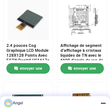
Exposition de VR
Au sujet de nous
Visite d'usine
2.4 pouces Cog
Affichage de segment
Graphique LCD Module
d'affichage à cristaux
128X128 Points Avec
liquides de TN avec le
FSTN Positif UC1617s
6h00 d'angle de vue de
Contrôle de qualité
Contrôleur Appliquer
Pin 1/3bias 1/6duty
envoyer une
envoyer une
pour le compteur et
électrique
Contactez-nous
demande
demande
Demandez une citation
Angel
Affichage d'affichage à cristaux liquides TFT