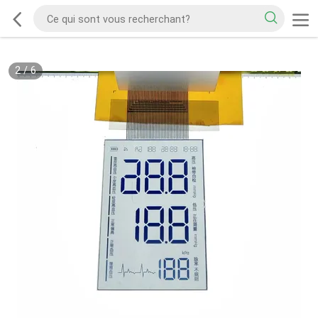
2
/
6