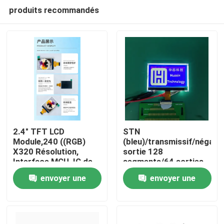
produits recommandés
2.4" TFT LCD
STN
Module,240 ((RGB)
(bleu)/transmissif/négatif
X320 Résolution,
sortie 128
Maison
Interface MCU, IC de
segments/64 sorties
conduite ILI9340X,
communes
envoyer une
envoyer une
TOUT à l'heure, 4 LED
Produits
demande
demande
Vidéos