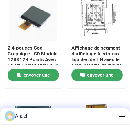
Exposition de VR
Au sujet de nous
2.4 pouces Cog
Affichage de segment
Visite d'usine
Graphique LCD Module
d'affichage à cristaux
128X128 Points Avec
liquides de TN avec le
FSTN Positif UC1617s
6h00 d'angle de vue de
Contrôleur Appliquer
Pin 1/3bias 1/6duty
Contrôle de qualité
envoyer une
envoyer une
pour le compteur et
électrique
demande
demande
Contactez-nous
Demandez une citation
Angel
Affichage d'affichage à cristaux liquides TFT