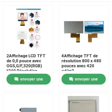
2Affichage LCD TFT
4Affichage TFT de
de 0,0 pouce avec
résolution 800 x 480
OGS,G/F,320(RGB)
pouces avec 420
*240 Résolution,
cd/m2
Interface RGB 6 bits,
Maison
envoyer une
envoyer une
IC de conduite
ILI9342c
demande
demande
Produits
Vidéos