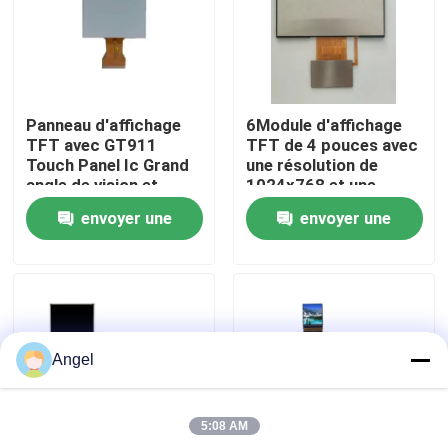
Exposition de VR
Au sujet de nous
Panneau d'affichage
6Module d'affichage
TFT avec GT911
TFT de 4 pouces avec
Touch Panel Ic Grand
une résolution de
Visite d'usine
angle de vision et
1024x768 et une
pilote ILI9881C Ic
interface LVDS pour
envoyer une
envoyer une
les applications de
véhicules
Contrôle de qualité
demande
demande
Contactez-nous
Angel
Demandez une citation
5:08 AM
Affichage d'affichage à cristaux liquides TFT