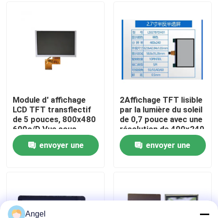
Exposition de VR
Au sujet de nous
Visite d'usine
Module d' affichage
2Affichage TFT lisible
LCD TFT transflectif
par la lumière du soleil
de 5 pouces, 800x480
de 0,7 pouce avec une
Contrôle de qualité
600c/D Vue sous
résolution de 400x240
angle 6:00
et une interface SPI à
envoyer une
envoyer une
10 broches
Contactez-nous
demande
demande
Demandez une citation
Affichage d'affichage à cristaux liquides TFT
Angel