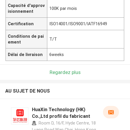
Capacité d'approv
100K par mois
isionnement
Certification
ISO14001/ISO9001/IATF16949
Conditions de pai
T/T
ement
Délai de livraison
6weeks
Regardez plus
AU SUJET DE NOUS
HuaXin Technology (HK)
Co.,Ltd profil du fabricant
Room D, 16/F, Hyde Centre, 18
Luang Road,Wan Chai, Hong Kong