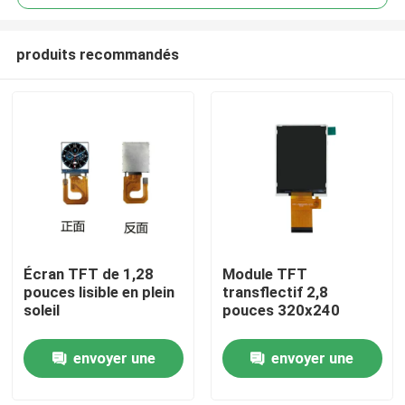
produits recommandés
Écran TFT de 1,28
Module TFT
Maison
pouces lisible en plein
transflectif 2,8
soleil
pouces 320x240
Produits
envoyer une
envoyer une
demande
demande
Vidéos