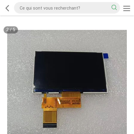
2
/
5