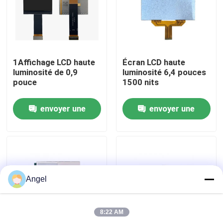
Exposition de VR
Au sujet de nous
1Affichage LCD haute
Écran LCD haute
luminosité de 0,9
luminosité 6,4 pouces
pouce
1500 nits
Visite d'usine
envoyer une
envoyer une
Contrôle de qualité
demande
demande
Contactez-nous
Angel
Demandez une citation
8:22 AM
Affichage d'affichage à cristaux liquides TFT