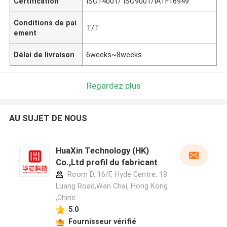
Certification
ISO14001/ ISO9001/IATF16949
Conditions de pai
T/T
ement
Délai de livraison
6weeks~8weeks
Regardez plus
AU SUJET DE NOUS
HuaXin Technology (HK)
Co.,Ltd profil du fabricant
Room D, 16/F, Hyde Centre, 18
Luang Road,Wan Chai, Hong Kong
,Chine
5.0
Fournisseur vérifié