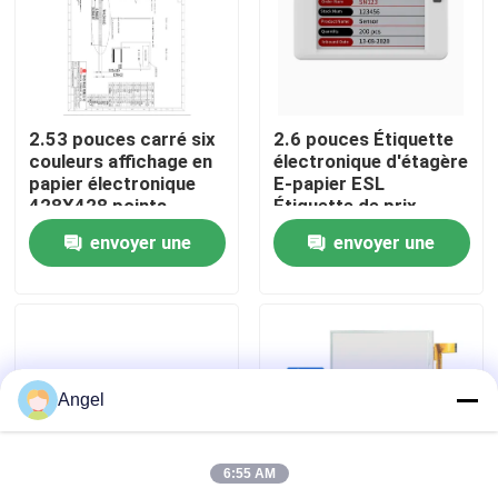
Exposition de VR
Au sujet de nous
2.53 pouces carré six
2.6 pouces Étiquette
couleurs affichage en
électronique d'étagère
papier électronique
E-papier ESL
Visite d'usine
428X428 points
Étiquette de prix
interface MCU
Étiquette de prix
envoyer une
envoyer une
numérique pour le
supermarché
Contrôle de qualité
demande
demande
Contactez-nous
Angel
Demandez une citation
6:55 AM
Affichage d'affichage à cristaux liquides TFT