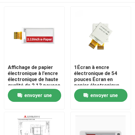
Affichage de papier
1Écran à encre
électronique à l'encre
électronique de 54
électronique de haute
pouces Écran en
qualité de 2,13 pouces
papier électronique
en rouge noir et blanc
avec NFC applicable et
Maison
envoyer une
envoyer une
pour l'étiquette de
résolution 144x200
l'étagère
demande
demande
Produits
Vidéos