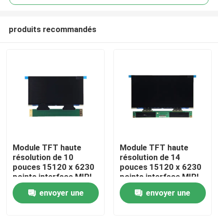
produits recommandés
Module TFT haute
Module TFT haute
Maison
résolution de 10
résolution de 14
pouces 15120 x 6230
pouces 15120 x 6230
points interface MIPI
points interface MIPI
Produits
Pour imprimante 3D
pour imprimante 3D
envoyer une
envoyer une
demande
demande
Vidéos