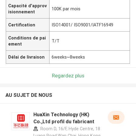
Capacité d'approv
100K par mois
isionnement
Certification
ISO14001/ ISO9001/IATF16949
Conditions de pai
T/T
ement
Délai de livraison
6weeks~8weeks
Regardez plus
AU SUJET DE NOUS
HuaXin Technology (HK)
Co.,Ltd profil du fabricant
Room D, 16/F, Hyde Centre, 18
Luang Road,Wan Chai, Hong Kong